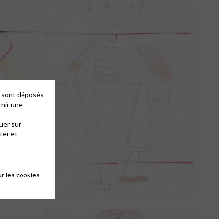
es sont déposés
rnir une
uer sur
ter et
r les cookies