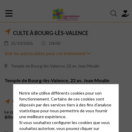
CULTE À BOURG-LÈS-VALENCE
25/10/2026
10h00
Voir les autres dates pour cet évènement
Temple de Bourg-lès-Valence, 22 av. Jean Moulin
Temple de Bourg-lès-Valence, 22 av. Jean Moulin
Notre site utilise différents cookies pour son
fonctionnement. Certains de ces cookies sont
Culte
déposés par des services tiers à des fins d'analyse
statistique pour nous permettre de vous fournir
Le culte peut être suivi en direct sur YouTube sur la chaîne
une meilleure expérience.
@BourglesValenceEPUdF :
cliquer ici pour y accéder
.
Si vous souhaitez configurer les cookies que vous
souhaitez autoriser, vous pouvez cliquer sur