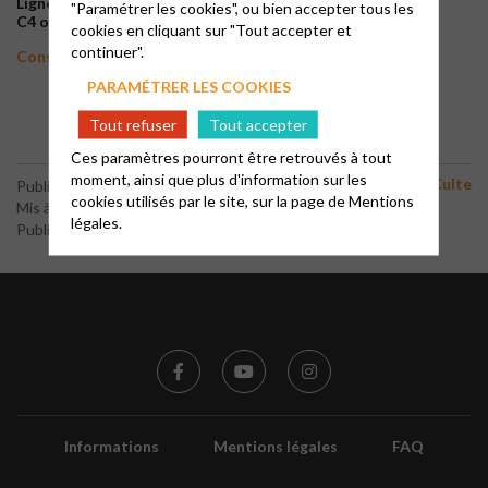
Ligne de bus :
"Paramétrer les cookies", ou bien accepter tous les
C4 ou 10 – arrêt Temple
cookies en cliquant sur "Tout accepter et
continuer".
Consulter les horaires des bus du réseau Citéa
PARAMÉTRER LES COOKIES
Tout refuser
Tout accepter
Ces paramètres pourront être retrouvés à tout
moment, ainsi que plus d'information sur les
Culte
Publié le 19 janvier 2024
cookies utilisés par le site, sur la page de
Mentions
Mis à jour le 28 juillet 2026
légales.
Publié par le webmaster
Informations
Mentions légales
FAQ