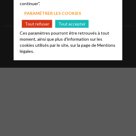
continuer".
PARAMÉTRER LES COOKIES
Tout refuser
Tout accepter
Ces paramètres pourront être retrouvés à tout
Informations
Mentions légales
FAQ
moment, ainsi que plus d'information sur les
cookies utilisés par le site, sur la page de
Mentions
Glossaire
Contact
légales.