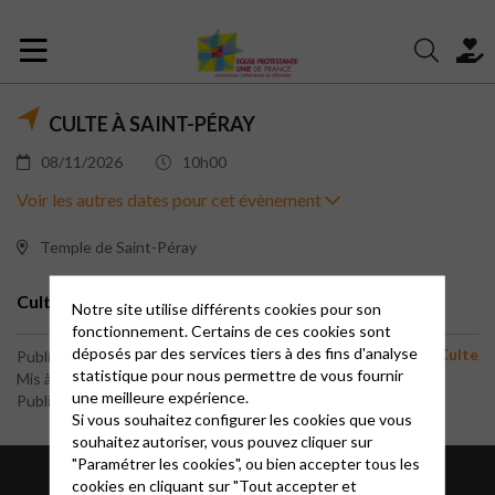
CULTE À SAINT-PÉRAY
08/11/2026
10h00
Voir les autres dates pour cet évènement
Temple de Saint-Péray
Culte au temple, place de la mairie.
Notre site utilise différents cookies pour son
fonctionnement. Certains de ces cookies sont
déposés par des services tiers à des fins d'analyse
Culte
Publié le 25 octobre 2022
statistique pour nous permettre de vous fournir
Mis à jour le 28 juillet 2026
une meilleure expérience.
Publié par le webmaster
Si vous souhaitez configurer les cookies que vous
souhaitez autoriser, vous pouvez cliquer sur
"Paramétrer les cookies", ou bien accepter tous les
cookies en cliquant sur "Tout accepter et